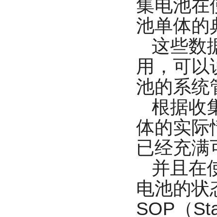
集电池在
池单体的
这些数
用，可以
池的系统
根据收
体的实际
已经充满
并且在
电池的状
SOP
（
St