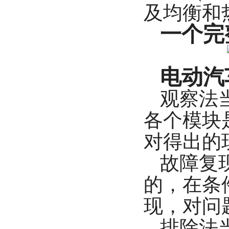
及均衡和
一个完
电动汽
观察法
各个模块
对得出的
故障复
的，在条
现，对问
排除法