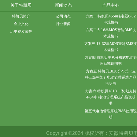
关于特凯贝
新闻动态
产品中心
特凯贝简介
公司动态
方案一 特凯贝455a继电器6-32
串规格书
企业文化
行业新闻
方案二 6-16串MOS智能BMS技
历史资质荣誉
术规格书
方案三 17-32串MOS智能BMS技
术规格书
方案四 特凯贝主从分布式电池管
理系统说明书
方案五 特凯贝1818分布式（支
持三级构架）电池管理系统产品
说明书
方案六 特凯贝1818一体式(支持
4-54串)电池管理系统产品说明
书
第五代电池管理系统BMS使用说
明
Copyright ©2024 版权所有：安徽