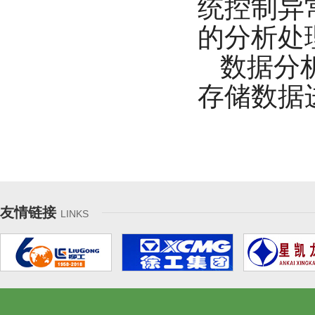
统控制异
的分析处
数据分
存储数据
友情链接
LINKS