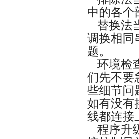
中的各个
替换法
调换相同
题。
环境检
们先不要
些细节问
如有没有
线都连接
程序升