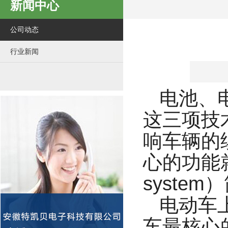
新闻中心
公司动态
行业新闻
电池、
这三项技
响车辆的
心的功能
system
）
电动车
车最核心