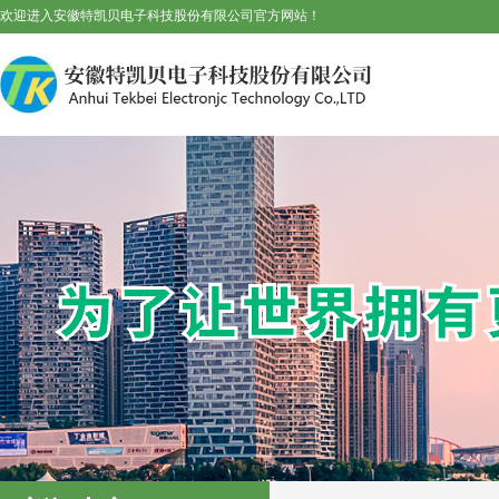
欢迎进入安徽特凯贝电子科技股份有限公司官方网站！